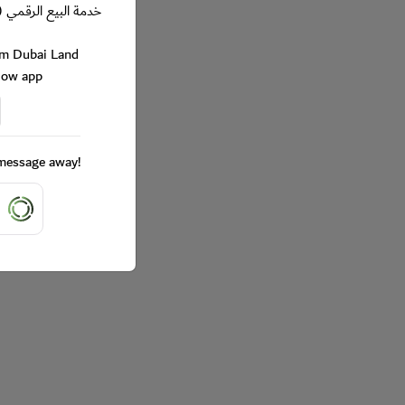
خدمة البيع الرقمي (
rom Dubai Land
Now app
a message away!