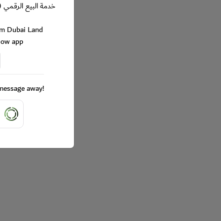
خدمة البيع الرقمي (
rom Dubai Land
Now app
a message away!