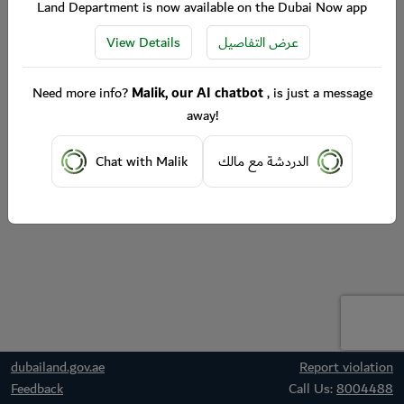
Land Department is now available on the Dubai Now app
View Details
عرض التفاصيل
Need more info?
Malik, our AI chatbot
, is just a message
away!
Chat with Malik
الدردشة مع مالك
dubailand.gov.ae
Report violation
Feedback
Call Us:
8004488