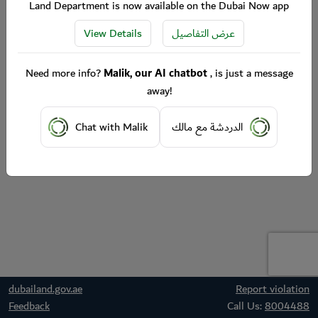
Land Department is now available on the Dubai Now app
View Details
عرض التفاصيل
Need more info?
Malik, our AI chatbot
, is just a message
away!
Chat with Malik
الدردشة مع مالك
dubailand.gov.ae
Report violation
Feedback
Call Us:
8004488