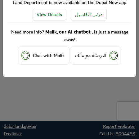
Land Department is now available on the Dubai Now app
View Details
عرض التفاصيل
Need more info?
Malik, our AI chatbot
, is just a message
away!
Chat with Malik
الدردشة مع مالك
dubailand.gov.ae
Report violation
Feedback
Call Us:
8004488