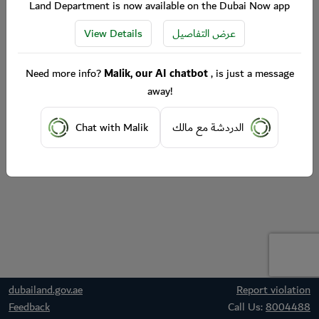
Land Department is now available on the Dubai Now app
View Details
عرض التفاصيل
Need more info?
Malik, our AI chatbot
, is just a message
away!
Chat with Malik
الدردشة مع مالك
dubailand.gov.ae
Report violation
Feedback
Call Us:
8004488