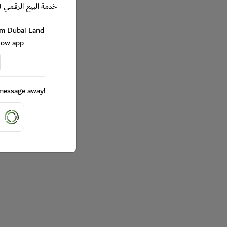
خدمة البيع الرقمي (
rom Dubai Land
Now app
a message away!