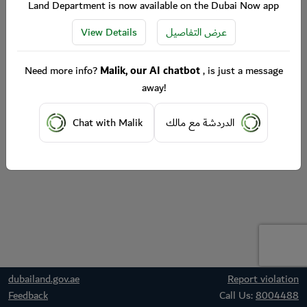
Land Department is now available on the Dubai Now app
View Details
عرض التفاصيل
Need more info?
Malik, our AI chatbot
, is just a message
away!
Chat with Malik
الدردشة مع مالك
dubailand.gov.ae
Report violation
Feedback
Call Us:
8004488