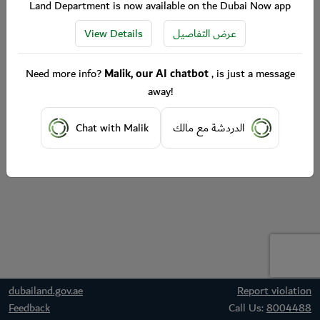
Land Department is now available on the Dubai Now app
View Details
عرض التفاصيل
Need more info?
Malik, our AI chatbot
, is just a message
away!
Chat with Malik
الدردشة مع مالك
dubailand.gov.ae
Report violation
Feedback
Call Us:
8004488