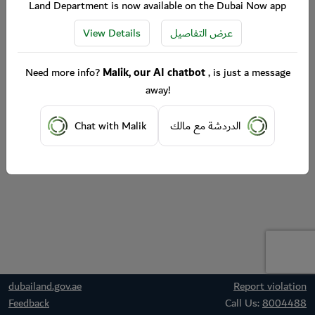
Land Department is now available on the Dubai Now app
View Details
عرض التفاصيل
Need more info?
Malik, our AI chatbot
, is just a message
away!
Chat with Malik
الدردشة مع مالك
dubailand.gov.ae
Report violation
Feedback
Call Us:
8004488