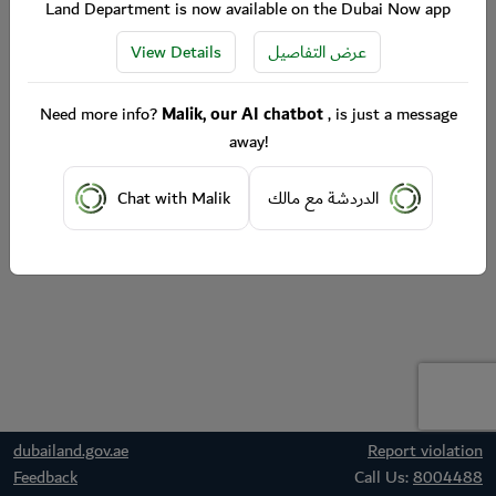
Land Department is now available on the Dubai Now app
View Details
عرض التفاصيل
Need more info?
Malik, our AI chatbot
, is just a message
away!
Chat with Malik
الدردشة مع مالك
dubailand.gov.ae
Report violation
Feedback
Call Us:
8004488