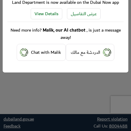
Land Department is now available on the Dubai Now app
View Details
عرض التفاصيل
Need more info?
Malik, our AI chatbot
, is just a message
away!
Chat with Malik
الدردشة مع مالك
dubailand.gov.ae
Report violation
Feedback
Call Us:
8004488