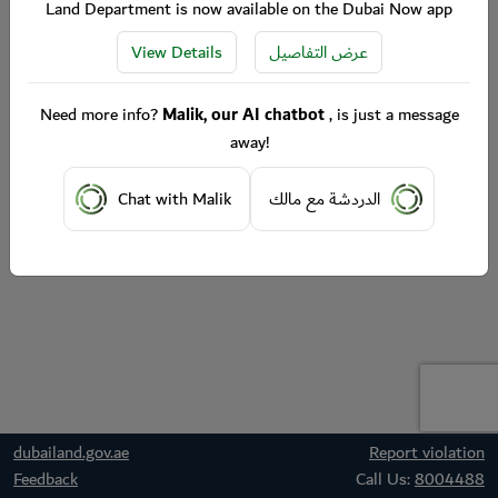
Land Department is now available on the Dubai Now app
View Details
عرض التفاصيل
Need more info?
Malik, our AI chatbot
, is just a message
away!
Chat with Malik
الدردشة مع مالك
dubailand.gov.ae
Report violation
Feedback
Call Us:
8004488