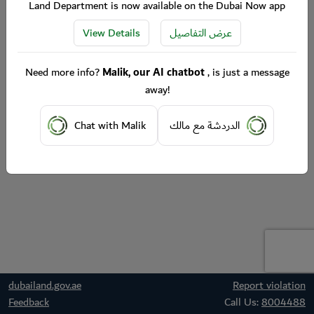
Land Department is now available on the Dubai Now app
View Details
عرض التفاصيل
Need more info?
Malik, our AI chatbot
, is just a message
away!
Chat with Malik
الدردشة مع مالك
dubailand.gov.ae
Report violation
Feedback
Call Us:
8004488