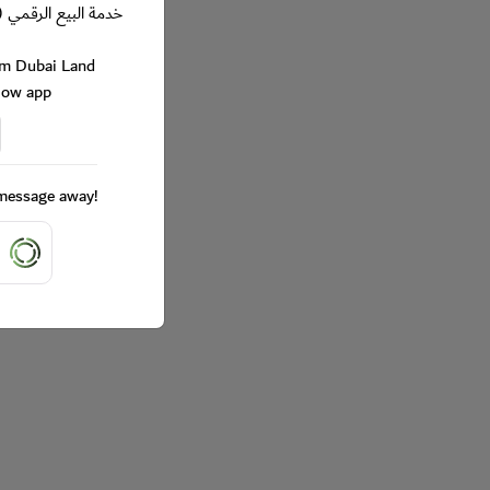
خدمة البيع الرقمي (
rom Dubai Land
Now app
a message away!