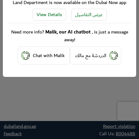
Land Department is now available on the Dubai Now app
View Details
عرض التفاصيل
Need more info?
Malik, our AI chatbot
, is just a message
away!
Chat with Malik
الدردشة مع مالك
dubailand.gov.ae
Report violation
Feedback
Call Us:
8004488