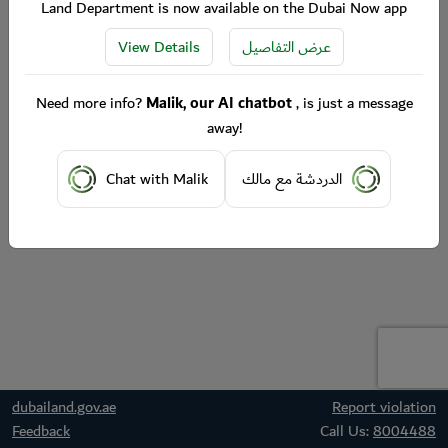
Land Department is now available on the Dubai Now app
View Details
عرض التفاصيل
Need more info?
Malik, our AI chatbot
, is just a message
away!
Chat with Malik
الدردشة مع مالك
dubailand.gov.ae
Report violation
Feedback
Call Us:
8004488