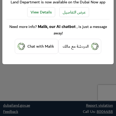
Land Department is now available on the Dubai Now app
View Details
عرض التفاصيل
Need more info?
Malik, our AI chatbot
, is just a message
away!
Chat with Malik
الدردشة مع مالك
dubailand.gov.ae
Report violation
Feedback
Call Us:
8004488