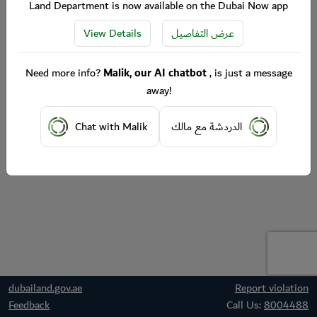
Land Department is now available on the Dubai Now app
View Details
عرض التفاصيل
Need more info?
Malik, our AI chatbot
, is just a message
away!
Chat with Malik
الدردشة مع مالك
dubailand.gov.ae
Report violation
Feedback
Call Us:
8004488