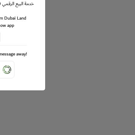
خدمة البيع الرقمي (
rom Dubai Land
Now app
a message away!