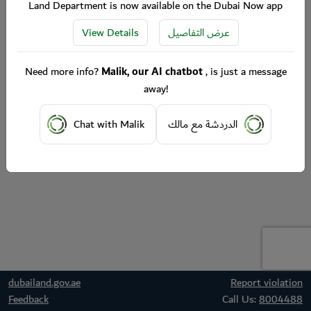
Land Department is now available on the Dubai Now app
View Details
عرض التفاصيل
Need more info?
Malik, our AI chatbot
, is just a message
away!
Chat with Malik
الدردشة مع مالك
dubailand.gov.ae
Report violation
Feedback
Call Us:
8004488