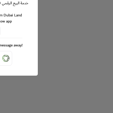
خدمة البيع الرقمي (
rom Dubai Land
Now app
a message away!