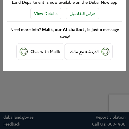
Land Department is now available on the Dubai Now app
View Details
عرض التفاصيل
Need more info?
Malik, our AI chatbot
, is just a message
away!
Chat with Malik
الدردشة مع مالك
dubailand.gov.ae
Report violation
Feedback
Call Us:
8004488