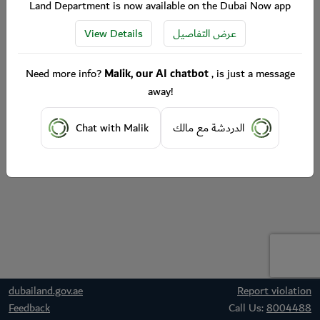
Land Department is now available on the Dubai Now app
View Details
عرض التفاصيل
Need more info?
Malik, our AI chatbot
, is just a message
away!
Chat with Malik
الدردشة مع مالك
dubailand.gov.ae
Report violation
Feedback
Call Us:
8004488