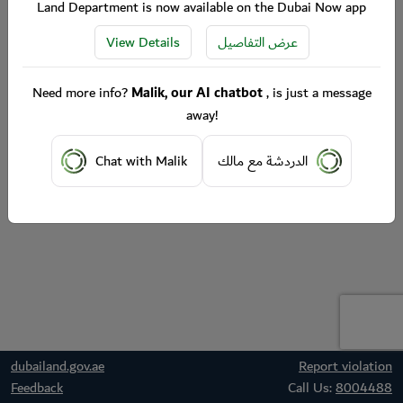
Land Department is now available on the Dubai Now app
View Details
عرض التفاصيل
Need more info?
Malik, our AI chatbot
, is just a message
away!
Chat with Malik
الدردشة مع مالك
dubailand.gov.ae
Report violation
Feedback
Call Us:
8004488