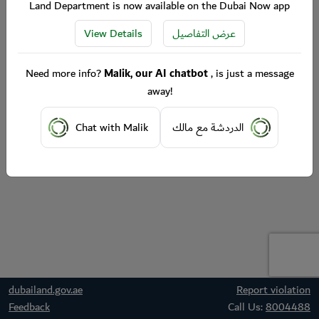
Land Department is now available on the Dubai Now app
View Details
عرض التفاصيل
Need more info?
Malik, our AI chatbot
, is just a message
away!
Chat with Malik
الدردشة مع مالك
dubailand.gov.ae
Report violation
Feedback
Call Us:
8004488