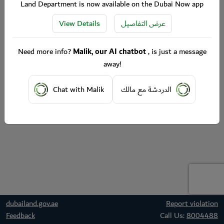
Land Department is now available on the Dubai Now app
View Details
عرض التفاصيل
Need more info?
Malik, our AI chatbot
, is just a message
away!
Chat with Malik
الدردشة مع مالك
dubailand.gov.ae
Report violation
Feedback
Call Us:
8004488