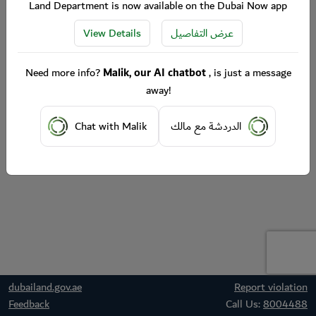
Land Department is now available on the Dubai Now app
View Details
عرض التفاصيل
Need more info?
Malik, our AI chatbot
, is just a message
away!
Chat with Malik
الدردشة مع مالك
dubailand.gov.ae
Report violation
Feedback
Call Us:
8004488