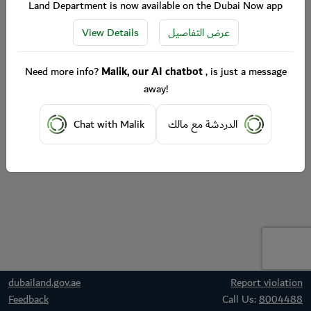
Land Department is now available on the Dubai Now app
View Details
عرض التفاصيل
Need more info?
Malik, our AI chatbot
, is just a message
away!
Chat with Malik
الدردشة مع مالك
dubailand.gov.ae
Report violation
Feedback
Call Us:
8004488