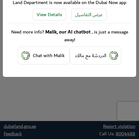
Land Department is now available on the Dubai Now app
View Details
عرض التفاصيل
Need more info?
Malik, our AI chatbot
, is just a message
away!
Chat with Malik
الدردشة مع مالك
dubailand.gov.ae
Report violation
Feedback
Call Us:
8004488