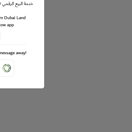
خدمة البيع الرقمي (
rom Dubai Land
Now app
a message away!