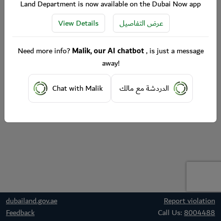
Land Department is now available on the Dubai Now app
View Details
عرض التفاصيل
Need more info?
Malik, our AI chatbot
, is just a message
away!
Chat with Malik
الدردشة مع مالك
dubailand.gov.ae
Report violation
Feedback
Call Us:
8004488