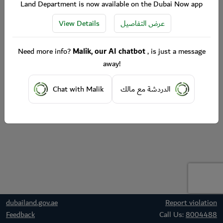
Land Department is now available on the Dubai Now app
View Details
عرض التفاصيل
Need more info?
Malik, our AI chatbot
, is just a message
away!
Chat with Malik
الدردشة مع مالك
dubailand.gov.ae
Report violation
Feedback
Call Us:
8004488