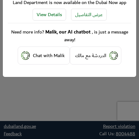
Land Department is now available on the Dubai Now app
View Details
عرض التفاصيل
Need more info?
Malik, our AI chatbot
, is just a message
away!
Chat with Malik
الدردشة مع مالك
dubailand.gov.ae
Report violation
Feedback
Call Us:
8004488