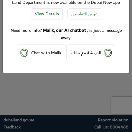
Land Department is now available on the Dubai Now app
View Details
عرض التفاصيل
Need more info?
Malik, our AI chatbot
, is just a message
away!
Chat with Malik
الدردشة مع مالك
dubailand.gov.ae
Report violation
Feedback
Call Us:
8004488