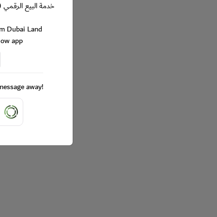
خدمة البيع الرقمي (
rom Dubai Land
Now app
a message away!