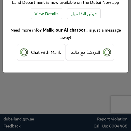
Land Department is now available on the Dubai Now app
View Details
عرض التفاصيل
Need more info?
Malik, our AI chatbot
, is just a message
away!
Chat with Malik
الدردشة مع مالك
dubailand.gov.ae
Report violation
Feedback
Call Us:
8004488