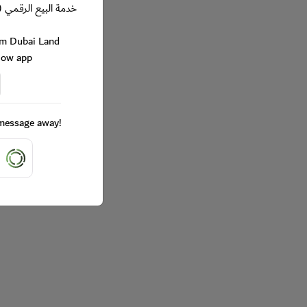
خدمة البيع الرقمي (
rom Dubai Land
Now app
a message away!