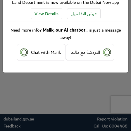
Land Department is now available on the Dubai Now app
View Details
عرض التفاصيل
Need more info?
Malik, our AI chatbot
, is just a message
away!
Chat with Malik
الدردشة مع مالك
dubailand.gov.ae
Report violation
Feedback
Call Us:
8004488