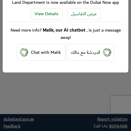
Land Department is now available on the Dubai Now app
View Details
عرض التفاصيل
Need more info?
Malik, our AI chatbot
, is just a message
away!
Chat with Malik
الدردشة مع مالك
dubailand.gov.ae
Report violation
Feedback
Call Us:
8004488