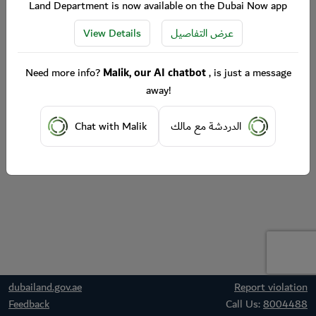
Land Department is now available on the Dubai Now app
View Details
عرض التفاصيل
Need more info?
Malik, our AI chatbot
, is just a message
away!
Chat with Malik
الدردشة مع مالك
dubailand.gov.ae
Report violation
Feedback
Call Us:
8004488