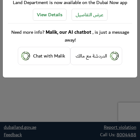
Land Department is now available on the Dubai Now app
View Details
عرض التفاصيل
Need more info?
Malik, our AI chatbot
, is just a message
away!
Chat with Malik
الدردشة مع مالك
dubailand.gov.ae
Report violation
Feedback
Call Us:
8004488