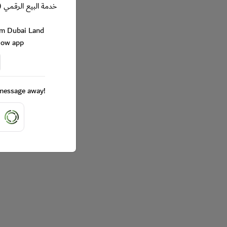
خدمة البيع الرقمي (
rom Dubai Land
Now app
a message away!