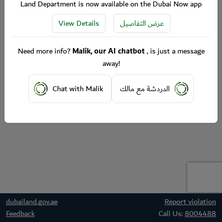
Land Department is now available on the Dubai Now app
View Details
عرض التفاصيل
Need more info?
Malik, our AI chatbot
, is just a message
away!
Chat with Malik
الدردشة مع مالك
dubailand.gov.ae
Report violation
Feedback
Call Us:
8004488