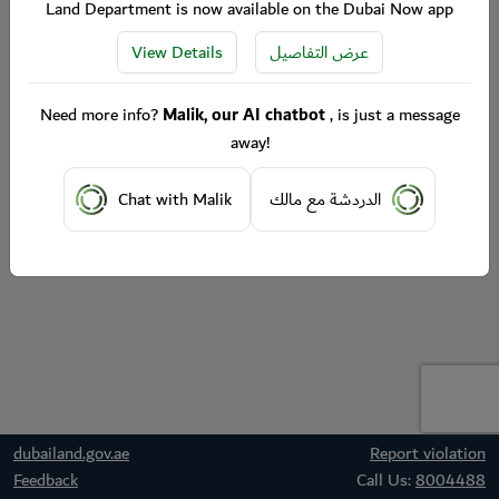
Land Department is now available on the Dubai Now app
View Details
عرض التفاصيل
Need more info?
Malik, our AI chatbot
, is just a message
away!
Chat with Malik
الدردشة مع مالك
dubailand.gov.ae
Report violation
Feedback
Call Us:
8004488