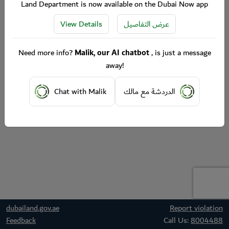
Land Department is now available on the Dubai Now app
View Details
عرض التفاصيل
Need more info?
Malik, our AI chatbot
, is just a message
away!
Chat with Malik
الدردشة مع مالك
dubailand.gov.ae
Report violation
Feedback
Call Us:
8004488