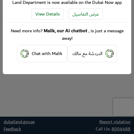
Land Department is now available on the Dubai Now app
View Details
عرض التفاصيل
Need more info?
Malik, our AI chatbot
, is just a message
away!
Chat with Malik
الدردشة مع مالك
dubailand.gov.ae
Report violation
Feedback
Call Us:
8004488