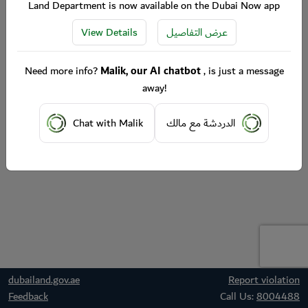
Land Department is now available on the Dubai Now app
View Details
عرض التفاصيل
Need more info?
Malik, our AI chatbot
, is just a message
away!
Chat with Malik
الدردشة مع مالك
dubailand.gov.ae
Report violation
Feedback
Call Us:
8004488