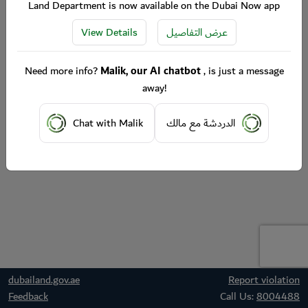
Land Department is now available on the Dubai Now app
View Details
عرض التفاصيل
Need more info?
Malik, our AI chatbot
, is just a message
away!
Chat with Malik
الدردشة مع مالك
dubailand.gov.ae
Report violation
Feedback
Call Us:
8004488