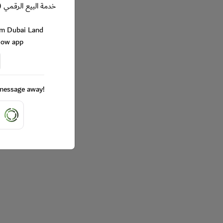
خدمة البيع الرقمي (
rom Dubai Land
Now app
a message away!